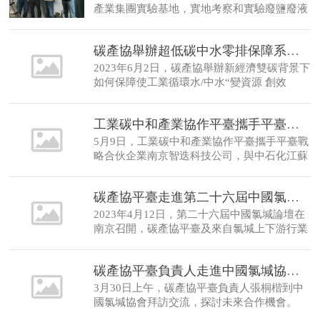
產業集團實驗基地，實地考察和實驗廢鹽廢液
協同處置碳化資源化利用工藝。
碳產協舉辦超低碳中水零排保障系統工程與工藝技術交流會
2023年6月2日，碳產協舉辦新經濟雙碳背景下
如何保障使工業循環水/中水“變資源 創效
益”——超低碳中水零排保障系統工程與工藝
技術交流會議。
工業碳中和產業協作平臺攜手平臺戰略合伙企業研討油泥資源化技術
5月9日，工業碳中和產業協作平臺攜手平臺戰
略合伙企業南京智迭科技公司，與中石化江蘇
油田及設計院交流油泥資源化—絕氧碳化技
術，雙方交流深入，取得了積極成效。
碳產協平臺走進第二十六屆中國氯堿論壇，進行氯堿行業主要耗氯產品發展現狀及展望
2023年4月12日，第二十六屆中國氯堿論壇在
南京召開，碳產協平臺及來自氯堿上下游行業
的415名代表出席會議。
碳產協平臺負責人走進中國氯堿協會拜訪交流
3月30日上午，碳產協平臺負責人張桐楷到中
國氯堿協會拜訪交流，探討未來合作機會。