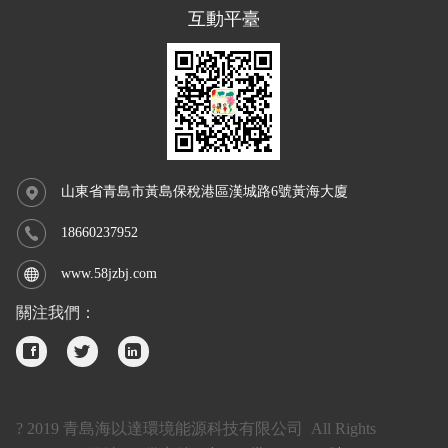
互動平臺
山東省青島市黃島保稅港區漢城路6號黃海大廈
18660237952
www.58jzbj.com
關注我們：
? 2019 青島海以達環境能源科技有限公司 All Rights