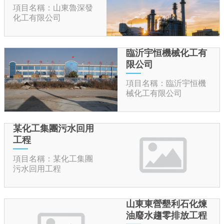
項目名稱：山東魯深發
化工有限公司
循環水量：2000m3/h
臨沂宇恒機械化工有
限公司
項目名稱：臨沂宇恒機
械化工有限公司
循環水量 600m3/h
某化工集團污水回用
工程
項目名稱：某化工集團
污水回用工程
處理規模：1000m3/d
山東東營墾利石化煉
油廢水趨零排放工程