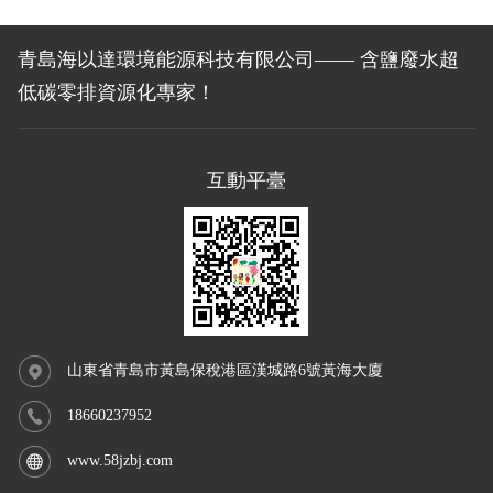
青島海以達環境能源科技有限公司—— 含鹽廢水超
低碳零排資源化專家！
互動平臺
山東省青島市黃島保稅港區漢城路6號黃海大廈
18660237952
www.58jzbj.com