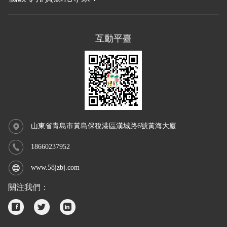
互動平臺
山東省青島市黃島保稅港區漢城路6號黃海大廈
18660237952
www.58jzbj.com
關注我們：