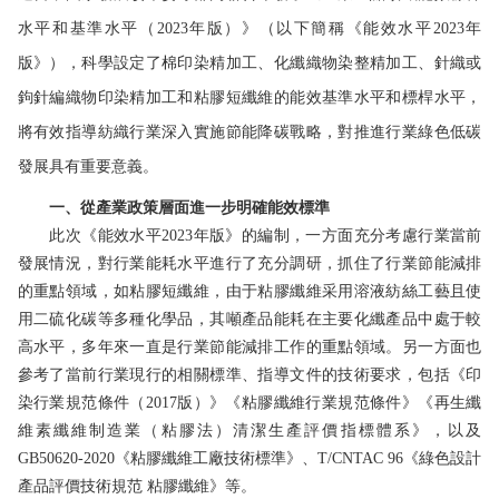
水平和基準水平（2023年版）》（以下簡稱《能效水平2023年
版》），科學設定了棉印染精加工
、化纖織物染整精加工、針織或
鉤針編織物印染精加工和粘膠短纖維的能效基準水平和標桿水平，
將有效指導紡織行業深入實施節能降碳戰略，對推進行業綠色低碳
發展具有重要意義。
一、從產業政策層面進一步明確能效標準
此次《能效水平2023年版》的編制，一方面充分考慮行業當前
發展情況，對行業能耗水平進行了充分調研，抓住了行業節能減排
的重點領域，如粘膠短纖維，由于粘膠纖維采用溶液紡絲工藝且使
用二硫化碳等多種化學品，其噸產品能耗在主要化纖產品中處于較
高水平，多年來一直是行業節能減排工作的重點領域。另一方面也
參考了當前行業現行的相關標準、指導文件的技術要求，包括《印
染行業規范條件（2017版）》《粘膠纖維行業規范條件》《再生纖
維素纖維制造業（粘膠法）清潔生產評價指標體系》，以及
GB50620-2020《粘膠纖維工廠技術標準》、T/CNTAC 96《綠色設計
產品評價技術規范 粘膠纖維》等。