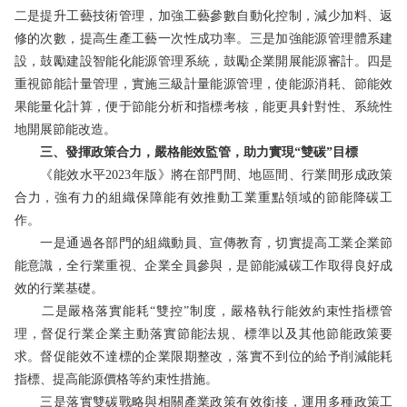
二是提升工藝技術管理，加強工藝參數自動化控制，減少加料、返
修的次數，提高生產工藝一次性成功率。三是加強能源管理體系建
設，鼓勵建設智能化能源管理系統，鼓勵企業開展能源審計。四是
重視節能計量管理，實施三級計量能源管理，使能源消耗、節能效
果能量化計算，便于節能分析和指標考核，能更具針對性、系統性
地開展節能改造。
三、發揮政策合力，嚴格能效監管，助力實現“雙碳”目標
《能效水平2023年版》將在部門間、地區間、行業間形成政策
合力，強有力的組織保障能有效推動工業重點領域的節能降碳工
作。
一是通過各部門的組織動員、宣傳教育，切實提高工業企業節
能意識，全行業重視、企業全員參與，是節能減碳工作取得良好成
效的行業基礎。
二是嚴格落實能耗“雙控”制度，嚴格執行能效約束性指標管
理，督促行業企業主動落實節能法規、標準以及其他節能政策要
求。督促能效不達標的企業限期整改，落實不到位的給予削減能耗
指標、提高能源價格等約束性措施。
三是落實雙碳戰略與相關產業政策有效銜接，運用多種政策工