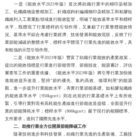
一是《能效水平2023年版》首次將紡織行業中的棉印染精加
工、化纖織物染整精加工、針織或鉤針編織物印染精加工和粘膠短
纖維列入工業重點領域進行能效監管，明確了能效基準水平和標桿
水平，既體現了行業標桿的引領作用，又兼顧了行業整體能效情
況。基準水平綜合考慮行業經濟、技術發展和能效現狀，反映了行
業節能減碳的整體水平，標桿水平體現了行業先進的能效水平，具
有較強的示范引領作用。
二是《能效水平2023年版》豐富了紡織行業能效的產業政策，
提出的能效指標是行業進行節能管理、節能技改、能源審計、評估
審查等工作的重要依據。《能效水平2023年版》將引導行業加快推
進能效提升改造，堅持“節約優先、集約高效、循環利用”的能源
觀，進一步提升行業能效水平，夯實行業節能基礎。如粘膠短纖維
的能效基準水平（950kgce/t）則在此前的行業基礎水平上有所收
緊，引導行業對現有高耗能生產線進行節能改造提檔，全面提升行
業的節能降耗水平；標桿水平（800kgce/t）嚴于現行的相關標準、
文件要求，達到了國際先進水平。
二、助推行業全方位開展節能降碳工作
隨著技術進步和科技發展，紡織行業先進的生產裝備、工藝技