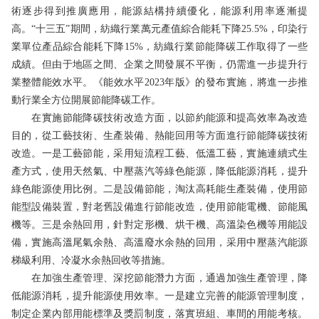
術逐步得到推廣應用，能源結構持續優化，能源利用率逐漸提
高。“十三五”期間，紡織行業萬元產值綜合能耗下降25.5%，印染行
業單位產品綜合能耗下降15%，紡織行業節能降碳工作取得了一些
成績。但由于地區之間、企業之間發展不平衡，仍需進一步提升行
業整體能效水平。《能效水平2023年版》的發布實施，將進一步推
動行業全方位開展節能降碳工作。
在實施節能降碳技術改造方面，以節約能源和提高效率為改造
目的，從工藝技術、生產裝備、熱能回用等方面進行節能降碳技術
改造。一是工藝節能，采用短流程工藝、低溫工藝，實施連續式生
產方式，使用天然氣、中壓蒸汽等綠色能源，降低能源消耗，提升
綠色能源使用比例。二是設備節能，淘汰高耗能生產裝備，使用節
能型設備裝置，對老舊設備進行節能改造，使用節能電機、節能風
機等。三是余熱回用，針對定形機、烘干機、高溫染色機等用能設
備，實施高溫尾氣余熱、高溫廢水余熱的回用，采用中壓蒸汽能源
梯級利用、冷凝水余熱回收等措施。
在加強生產管理、深挖節能潛力方面，通過加強生產管理，降
低能源消耗，提升能源使用效率。一是建立完善的能源管理制度，
制定企業內部用能標準及獎罰制度，落實班組、車間的用能考核。