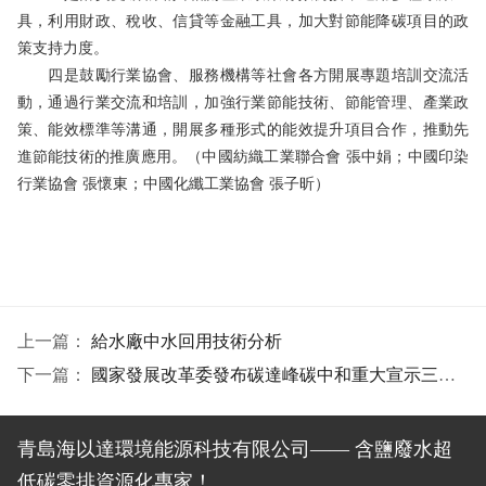
具，利用財政、稅收、信貸等金融工具，加大對節能降碳項目的政
策支持力度。
四是鼓勵行業協會、服務機構等社會各方開展專題培訓交流活
動，通過行業交流和培訓，加強行業節能技術、節能管理、產業政
策、能效標準等溝通，開展多種形式的能效提升項目合作，推動先
進節能技術的推廣應用。（中國紡織工業聯合會 張中娟；中國印染
行業協會 張懷東；中國化纖工業協會 張子昕）
上一篇：
給水廠中水回用技術分析
下一篇：
國家發展改革委發布碳達峰碳中和重大宣示三周年重要成果
青島海以達環境能源科技有限公司—— 含鹽廢水超
低碳零排資源化專家！