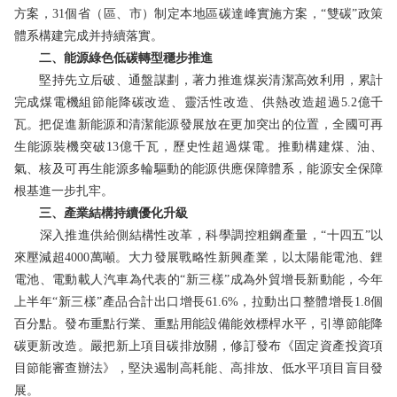
方案，31個省（區、市）制定本地區碳達峰實施方案，“雙碳”政策
體系構建完成并持續落實。
二、能源綠色低碳轉型穩步推進
堅持先立后破、通盤謀劃，著力推進煤炭清潔高效利用，累計
完成煤電機組節能降碳改造、靈活性改造、供熱改造超過5.2億千
瓦。把促進新能源和清潔能源發展放在更加突出的位置，全國可再
生能源裝機突破13億千瓦，歷史性超過煤電。推動構建煤、油、
氣、核及可再生能源多輪驅動的能源供應保障體系，能源安全保障
根基進一步扎牢。
三、產業結構持續優化升級
深入推進供給側結構性改革，科學調控粗鋼產量，“十四五”以
來壓減超4000萬噸。大力發展戰略性新興產業，以太陽能電池、鋰
電池、電動載人汽車為代表的“新三樣”成為外貿增長新動能，今年
上半年“新三樣”產品合計出口增長61.6%，拉動出口整體增長1.8個
百分點。發布重點行業、重點用能設備能效標桿水平，引導節能降
碳更新改造。嚴把新上項目碳排放關，修訂發布《固定資產投資項
目節能審查辦法》，堅決遏制高耗能、高排放、低水平項目盲目發
展。