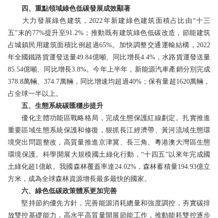
四、重點領域綠色低碳發展成效顯著
大力發展綠色建筑，2022年新建綠色建筑面積占比由“十三
五”末的77%提升至91.2%；推動既有建筑綠色低碳改造，節能建筑
占城鎮民用建筑面積比例超過65%。加快調整交通運輸結構，2022
年全國鐵路貨運發送量49.84億噸、同比增長4.4%，水路貨運發送量
85.54億噸、同比增長3.8%。今年上半年，新能源汽車產銷分別完成
378.8萬輛、374.7萬輛，同比增速均超過40%；保有量超1620萬輛，
占全球一半以上。
五、生態系統碳匯穩步提升
優化主體功能區戰略格局，完成生態保護紅線劃定。扎實推進
重要區域生態系統保護和修復，狠抓長江經濟帶、黃河流域生態環
境突出問題整改，高質量推進京津冀、長三角、粵港澳大灣區生態
環境保護。科學開展大規模國土綠化行動，“十四五”以來年完成國
土綠化超1億畝。我國森林覆蓋率達24.02%，森林蓄積量194.93億立
方米，成為全球森林資源增長最多最快的國家。
六、綠色低碳政策體系更加完善
堅持節約優先方針，完善能源消耗總量和強度調控，夯實碳排
放雙控基礎能力，高水平高質量開展節能工作，推動能耗雙控逐步