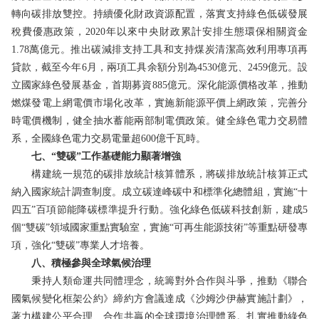
轉向碳排放雙控。持續優化財政資源配置，落實支持綠色低碳發展
稅費優惠政策，2020年以來中央財政累計安排生態環保相關資金
1.78萬億元。推出碳減排支持工具和支持煤炭清潔高效利用專項再
貸款，截至今年6月，兩項工具余額分別為4530億元、2459億元。設
立國家綠色發展基金，首期募資885億元。深化能源價格改革，推動
燃煤發電上網電價市場化改革，實施新能源平價上網政策，完善分
時電價機制，健全抽水蓄能兩部制電價政策。健全綠色電力交易體
系，全國綠色電力交易電量超600億千瓦時。
七、“雙碳”工作基礎能力顯著增強
構建統一規范的碳排放統計核算體系，將碳排放統計核算正式
納入國家統計調查制度。成立碳達峰碳中和標準化總體組，實施“十
四五”百項節能降碳標準提升行動。強化綠色低碳科技創新，建成5
個“雙碳”領域國家重點實驗室，實施“可再生能源技術”等重點研發專
項，強化“雙碳”專業人才培養。
八、積極參與全球氣候治理
秉持人類命運共同體理念，統籌對外合作與斗爭，推動《聯合
國氣候變化框架公約》締約方會議達成《沙姆沙伊赫實施計劃》，
著力構建公平合理、合作共贏的全球環境治理體系。扎實推動綠色