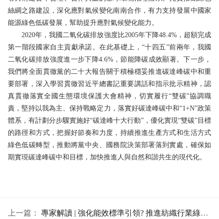
絲綢之路建設，深化應對氣候變化南南合作，有力支持發展中國家
能源綠色低碳發展，幫助提升應對氣候變化能力。
2020年，我國二氧化碳排放強度比2005年下降48.4%，超額完成
第一階段國家自主貢獻承諾。在此基礎上，“十四五”前兩年，我國
二氧化碳排放強度進一步下降4.6%，節能降碳成效顯著。下一步，
我們將全面貫徹黨的二十大報告關于積極穩妥推進碳達峰碳中和重
要部署，深入學習貫徹習近平總書記重要講話和指示批示精神，認
真貫徹落實全國生態環境保護大會精神，切實履行“雙碳”協調職
責，堅持以我為主、保持戰略定力，落實好碳達峰碳中和“1+N”政策
體系，有計劃分步驟實施好“碳達峰十大行動”，優化實現“雙碳”目標
的路徑和方式，把握好節奏和力度，持續推進生產方式和生活方式
綠色低碳轉型，推動將黨中央、國務院決策部署落到實處，確保如
期實現碳達峰碳中和目標，加快推進人與自然和諧共生的現代化。
上一篇：
專家解讀 | 強化能效標準引領? 推進紡織行業綠色低碳發展