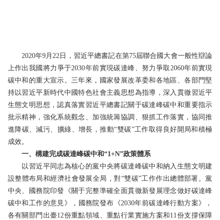
2020年9月22日，習近平總書記在第75屆聯合國大會一般性辯論
上作出我國將力爭于2030年前實現碳達峰、努力爭取2060年前實現
碳中和的重大宣示。三年來，國家發展改革委和各地區、各部門堅
持以習近平新時代中國特色社會主義思想為指導，深入貫徹習近平
生態文明思想，認真落實習近平總書記關于碳達峰碳中和重要指示
批示精神，強化系統觀念、加強統籌協調、狠抓工作落實，協同推
進降碳、減污、擴綠、增長，推動“雙碳”工作取得良好開局和積極
成效。
一、構建完成碳達峰碳中和“1+N”政策體系
以習近平同志為核心的黨中央將碳達峰碳中和納入生態文明建
設整體布局和經濟社會發展全局，對“雙碳”工作作出總體部署。黨
中央、國務院印發《關于完整準確全面貫徹新發展理念做好碳達峰
碳中和工作的意見》，國務院發布《2030年前碳達峰行動方案》，
各有關部門出臺12份重點領域、重點行業實施方案和11份支撐保障