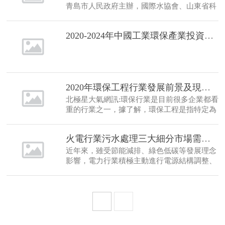
青島市人民政府主辦，國際水協會、山東省科
學技術協會等全球各地行業組織與國家政府部
門支持，由青島市科學技術協會、青島西海岸
2020-2024年中國工業環保產業投資分析
新區管理委員會、青島阿迪埃脫鹽中心等單位
聯合承辦的高端國際學術和技術會議。
2020年環保工程行業發展前景及現狀分析
北極星大氣網訊:環保行業是目前很多企業都看
重的行業之一，據了解，環保工程是指特定為
環境保護所做的工程，由于工業發展導致環境
污染，而以某組設想目標為依據，應用有關的
火電行業污水處理三大細分市場需求及規模分析
科學知識和技術手段，通過一群人的有組織活
動將環境污染問題去處理解決的一些工程。
近年來，雖受節能減排、綠色低碳等發展理念
影響，電力行業積極主動進行電源結構調整、
生產方式轉變，核電、風電、太陽能發電比重
有所提高，但根據中國電力企業聯合會數據，
截至2019年底，火電裝機容量仍占電力總裝機
容量的59.21%。