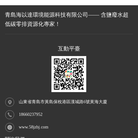
青島海以達環境能源科技有限公司—— 含鹽廢水超
低碳零排資源化專家！
互動平臺
山東省青島市黃島保稅港區漢城路6號黃海大廈
18660237952
www.58jzbj.com