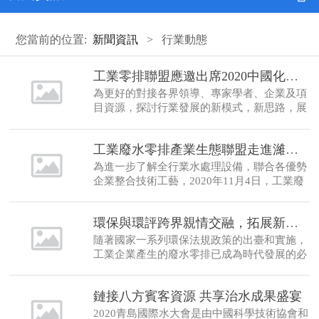
您當前的位置:
新聞資訊
>
行業動態
工業零排聯盟應邀出席2020中國化工產學研高峰論壇
為更好的對接各界領導、專家學者、企業及項
目資源，探討行業發展的新模式，新思路，展
示零排聯盟技術發展新成就，2020年12月15-
17日，工業廢水零排產業生態聯盟走進東營廣
工業廢水零排產業生態聯盟走進濰坊考察交流
饒，出席2020（第十屆）中國化工產學研高峰
論壇。
為進一步了解全行業水處理設備，聯合各優勢
企業整合技術工藝，2020年11月4日，工業廢
水零排產業生態聯盟中心代表團走進山東天維
膜技術有限公司進行考察交流。
環保與環評跨界親情交融，拓展新機遇
隨著國家一系列環保法規政策的出臺和實施，
工業企業產生的廢水零排已成為時代發展的必
然趨勢。面對新的市場需求和巨大的市場規
模，結合環評市場需求，需要我們環保產業尤
鏈接八方賓客資源 共享治水成果盛宴
其是零排產業不斷積極探尋新的技術突破和產
業協作新模式。
2020青島國際水大會是由中國科學技術協會和