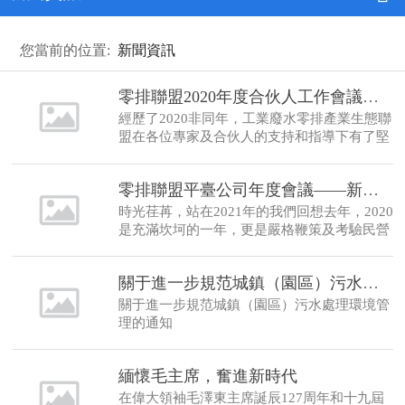
您當前的位置:
新聞資訊
零排聯盟2020年度合伙人工作會議暨迎春聯盟專家座談會在金海牛產業園順利召開
經歷了2020非同年，工業廢水零排產業生態聯
盟在各位專家及合伙人的支持和指導下有了堅
實的發展基礎，感恩過去，寄望未來，工業零
排聯盟與2021年1月30日舉辦“展望未來 贏戰
零排聯盟平臺公司年度會議——新起點 新征程
2021”為主題的零排聯盟2020年度合伙人工作
會議暨迎春聯盟專家座談會活動。
時光荏苒，站在2021年的我們回想去年，2020
是充滿坎坷的一年，更是嚴格鞭策及考驗民營
企業生存能力的一年。在社會各業共同發展的
大環境下，青島海洲新能源科技有限公司、青
關于進一步規范城鎮（園區）污水處理環境管理的通知
島海以達環境能源科技有限公司全體員工全力
以赴、勇當先鋒。
關于進一步規范城鎮（園區）污水處理環境管
理的通知
緬懷毛主席，奮進新時代
在偉大領袖毛澤東主席誕辰127周年和十九屆