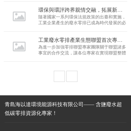
膜技術有限公司進行考察交流。
環保與環評跨界親情交融，拓展新機遇
隨著國家一系列環保法規政策的出臺和實施，
工業企業產生的廢水零排已成為時代發展的必
然趨勢。面對新的市場需求和巨大的市場規
模，結合環評市場需求，需要我們環保產業尤
工業廢水零排產業生態聯盟首次專家 線上會議圓滿召開
其是零排產業不斷積極探尋新的技術突破和產
業協作新模式。
為進一步加強零排聯盟專家團隊關于聯盟諸多
事宜的合作交流，讓各位專家在實現聯盟整體
利益的過程中能夠充分發揮自己的專業特長，
由聯盟創始人張桐愷先生牽頭、青島科技大學
仇汝臣教授主持的工業廢水零排產業生態聯盟
首次專家線上會議就此召開。
青島海以達環境能源科技有限公司—— 含鹽廢水超
低碳零排資源化專家！