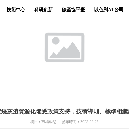
技術中心
科研創新
碳產協平臺
以色列AT公司
焚燒灰渣資源化備受政策支持，技術導則、標準相繼
欄目：市場動態
發布時間：2023-08-28