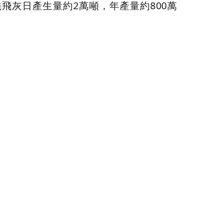
燒飛灰日產生量約2萬噸，年產量約800萬
：