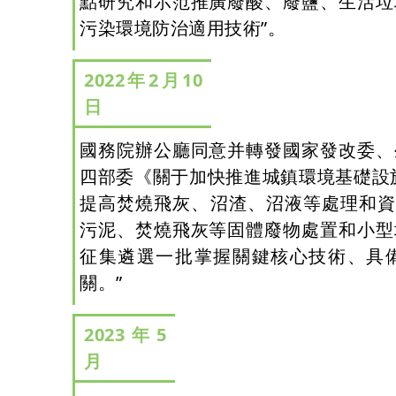
點研究和示范推廣廢酸、廢鹽、生活垃
污染環境防治適用技術”。
2022年2月10
日
國務院辦公廳同意并轉發國家發改委、
四部委《關于加快推進城鎮環境基礎設
提高焚燒飛灰、沼渣、沼液等處理和資
污泥、焚燒飛灰等固體廢物處置和小型
征集遴選一批掌握關鍵核心技術、具
關。”
2023年5
月