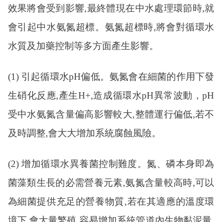
效果將會受到影響,最終體現在中水處理環節時,就
會引起中水氨氮超標。氨氮超標時,將會對循環水
水質及加藥控制等多方面產生影響。
(1) 引起循環水pH偏低。氨氮會在細菌的作用下發
生硝化反應,產生H+,造成循環水pH異常波動，pH
受中水氨氮含量偏高影響較大,整體運行偏低,若不
及時調整,會大大增加系統腐蝕風險。
(2) 增加循環水異養菌控制難度。氮、磷本身即為
菌藻類生長的必需營養元素,氨氮含量較高時,可以
為細菌提供充足的營養物質,若在其適應的溫度環
境下,會大量繁殖,容易增加系統管道內生物黏泥量,