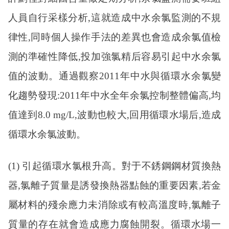
人員自行采樣分析,這就造成中水余氯監測的不規
律性,同時個人操作手法的差異也會造成余氯值檢
測的準確性降低,投加強氯精后容易引起中水余氯
值的波動。通過觀察2011年中水與循環水余氯變
化趨勢發現:2011年中水全年余氯控制整體偏高,均
值達到8.0 mg/L,波動也較大,回用循環水場后,造成
循環水余氯波動。
(1) 引起循環水氯根升高。對于不銹鋼鋼材質換熱
器,氯離子質量是誘發換熱器點蝕的重要因素,若金
屬材料的殘余應力未消除或有較高溫度時,氯離子
質量的存在就會造成應力腐蝕開裂。循環水場一