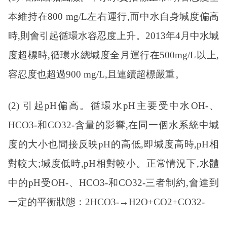
本維持在800 mg/L左右運行,而中水自身堿度偏高
時,則會引起循環水容忍度上升。2013年4月中水堿
度超標時,循環水總堿度全月運行在500mg/L以上,
容忍度也超過900 mg/L,且連續超標嚴重。
(2) 引起pH偏高。循環水pH主要受中水OH-、
HCO3-和CO32-含量的影響,在同一個水系統中堿
度的大小也間接反映pH的高低,即堿度高時,pH相
對較大;堿度低時,pH相對較小。正常情況下,水體
中的pH受OH-、HCO3-和CO32-三者制約,會達到
一定的平衡狀態：2HCO3-→H2O+CO2+CO32-