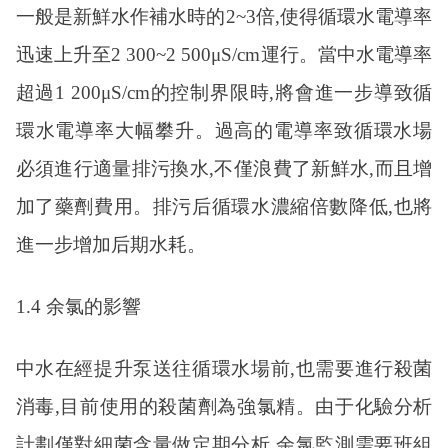
一般是新鮮水作補水時的2~3倍,使得循環水電導率
迅速上升至2 300~2 500μS/cm運行。當中水電導率
超過1 200μS/cm的控制界限時,將會進一步導致循
環水電導率大幅攀升。過高的電導率致循環水場
必須進行適量排污換水,不僅浪費了新鮮水,而且增
加了藥劑費用。排污后循環水濃縮倍數降低,也將
進一步增加后期水耗。
1.4 余氯的影響
中水在經提升泵送往循環水場前
,也需要進行殺菌
消毒,目前使用的殺菌劑為強氯精。由于化驗分析
計劃僅對細菌含量做定期分析,余氯監測需要班組