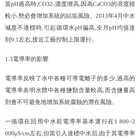
當
pH過高時,CO32-濃度增高,因為CaCO3的溶度積
較小,勢必會增加系統的結垢風險。2013年4月中水
堿度不達標時,引起循環水pH偏高,全月pH均值達
到9.1左右,接近工藝控制上限運行。
1.3電導率的影響
電導率反映了水中各種可導電離子的多少
,過高的
電導率表明水體中各種鹽類含量較高,而含鹽量高
則會不可避免地增加系統腐蝕的潛在風險。
一循環在回用中水前電導率基本運行在
1 800~2
000μS/cm左右,但當引入達標中水后,由于其電導率