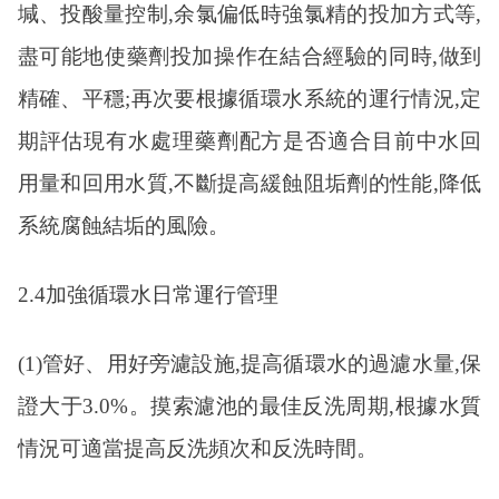
堿、投酸量控制,余氯偏低時強氯精的投加方式等,
盡可能地使藥劑投加操作在結合經驗的同時,做到
精確、平穩;再次要根據循環水系統的運行情況,定
期評估現有水處理藥劑配方是否適合目前中水回
用量和回用水質,不斷提高緩蝕阻垢劑的性能,降低
系統腐蝕結垢的風險。
2.4加強循環水日常運行管理
(1)管好、用好旁濾設施,提高循環水的過濾水量,保
證大于3.0%。摸索濾池的最佳反洗周期,根據水質
情況可適當提高反洗頻次和反洗時間。